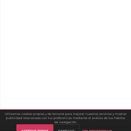
Utilizamos cookies propias y de terceros para mejorar nuestros servicios y mostrar
publicidad relacionada con tus preferencias mediante el análisis de tus hábitos
de navegación.
ACEPTAR TODAS
DENEGAR
VER PREFERENCIAS