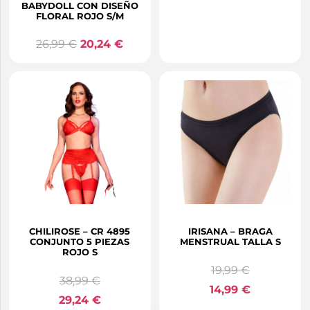
BABYDOLL CON DISEÑO
FLORAL ROJO S/M
26,99
€
20,24
€
CHILIROSE – CR 4895
IRISANA – BRAGA
CONJUNTO 5 PIEZAS
MENSTRUAL TALLA S
ROJO S
19,99
€
38,99
€
14,99
€
29,24
€