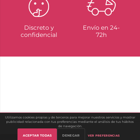
LEG AVENUE – PANTYS
LEG AVENUE – MEDIAS
DE REJILLA CON
CON COSTURA Y ENCAJE
ABERTURAS PLUS
EN LA PARTE SUPERIOR
PLUS
9,99
€
7,49
€
16,99
€
12,74
€
Utilizamos cookies propias y de terceros para mejorar nuestros servicios y mostrar
publicidad relacionada con tus preferencias mediante el análisis de tus hábitos
de navegación.
ACEPTAR TODAS
DENEGAR
VER PREFERENCIAS
Gestionar cookies