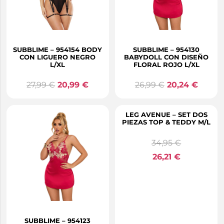
SUBBLIME – 954154 BODY
SUBBLIME – 954130
CON LIGUERO NEGRO
BABYDOLL CON DISEÑO
L/XL
FLORAL ROJO L/XL
27,99
€
20,99
€
26,99
€
20,24
€
LEG AVENUE – SET DOS
PIEZAS TOP & TEDDY M/L
34,95
€
26,21
€
SUBBLIME – 954123