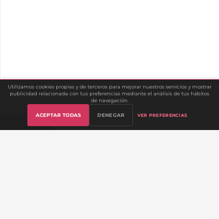
Utilizamos cookies propias y de terceros para mejorar nuestros servicios y mostrar
publicidad relacionada con tus preferencias mediante el análisis de tus hábitos
de navegación.
ACEPTAR TODAS
DENEGAR
VER PREFERENCIAS
Gestionar cookies