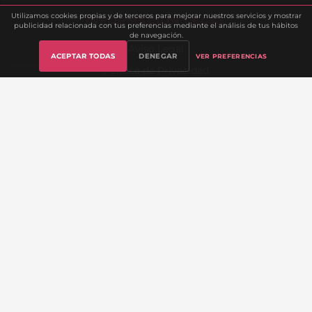
Utilizamos cookies propias y de terceros para mejorar nuestros servicios y mostrar
INFORMACIÓN LEGAL
publicidad relacionada con tus preferencias mediante el análisis de tus hábitos
de navegación.
Aviso Legal
ACEPTAR TODAS
DENEGAR
VER PREFERENCIAS
Gestionar cookies
Política de Privacidad
Política de Cookies
Términos y Condiciones
Política de Devoluciones
📧
info@mrwondersex.com