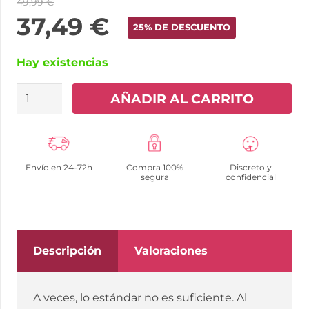
49,99
€
37,49
€
25% DE DESCUENTO
Hay existencias
MISTER
AÑADIR AL CARRITO
SIZE
-
PRESERVATIVOS
Envío en 24-72h
Compra 100%
Discreto y
TALLA
segura
confidencial
L
57
MM
(100
Descripción
Valoraciones
UNIDADES)
cantidad
A veces, lo estándar no es suficiente. Al