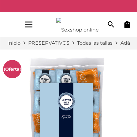
search
shopping_bag
Inicio
PRESERVATIVOS
Todas las tallas
Adápta
¡Oferta!