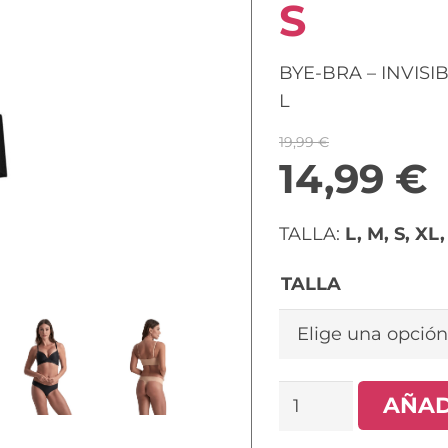
S
BYE-BRA – INVISI
L
19,99
€
14,99
€
TALLA:
L, M, S, XL
TALLA
BYE-
AÑAD
BRA