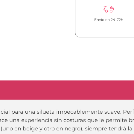
-
PACK
2
Envío en 24-72h
TANGAS
INVISIBLES
BEIGE
Y
NEGRO
TALLA
S
cantidad
ncial para una silueta impecablemente suave. Per
frece una experiencia sin costuras que le permite 
uno en beige y otro en negro), siempre tendrá la