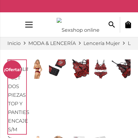
search
shopping_bag
Inicio
MODA & LENCERÍA
Lencería Mujer
Len
¡Oferta!