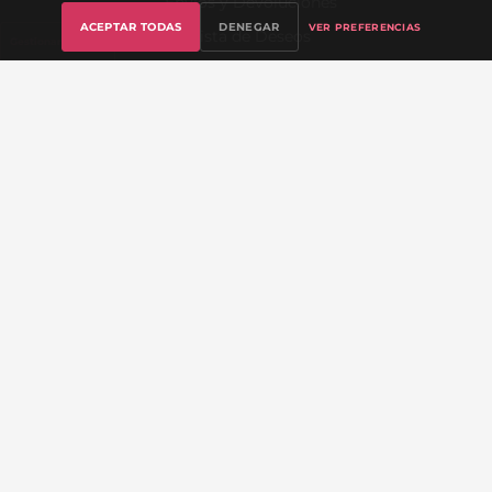
Envíos y Devoluciones
ACEPTAR TODAS
DENEGAR
VER PREFERENCIAS
Lista de Deseos
Gestionar cookies
Sobre Nosotros
INFORMACIÓN LEGAL
Aviso Legal
Política de Privacidad
Política de Cookies
Términos y Condiciones
Política de Devoluciones
📧
info@mrwondersex.com