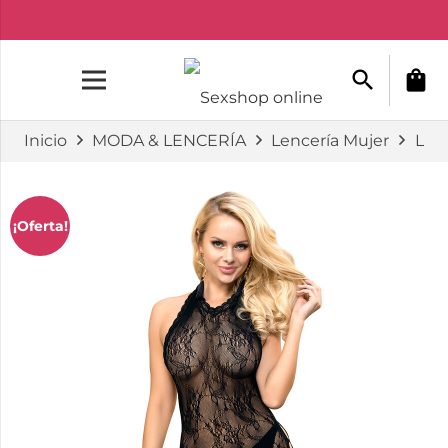
search
shopping_bag
Inicio
MODA & LENCERÍA
Lencería Mujer
Lenc
¡Oferta!