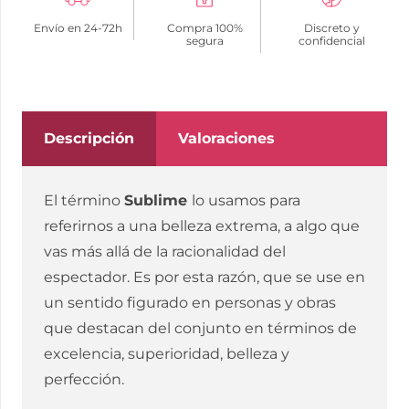
VESTIDO
Envío en 24-72h
Compra 100%
Discreto y
CORTO
segura
confidencial
DE
REJILLA
CON
ESPALDA
Descripción
Valoraciones
DESCUBIERTA
Y
El término
Sublime
lo usamos para
DETALLE
referirnos a una belleza extrema, a algo que
DE
vas más allá de la racionalidad del
CORAZÓN
espectador. Es por esta razón, que se use en
NEGRO
un sentido figurado en personas y obras
TALLA
que destacan del conjunto en términos de
ÚNICA
excelencia, superioridad, belleza y
cantidad
perfección.