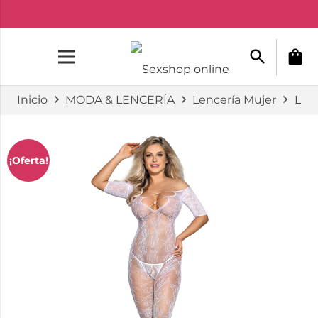
search
shopping_bag
Inicio
MODA & LENCERÍA
Lencería Mujer
Lenc
¡Oferta!