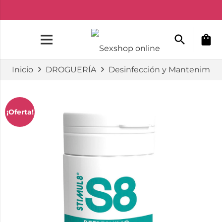
search
shopping_bag
Inicio
DROGUERÍA
Desinfección y Mantenimie
¡Oferta!