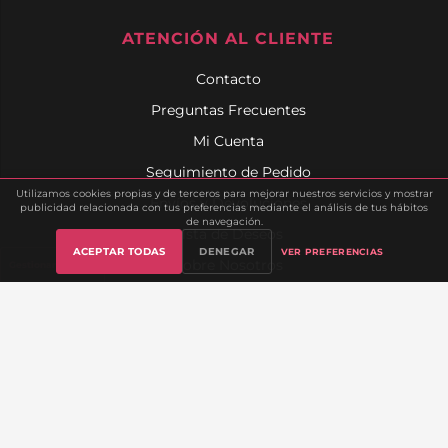
ATENCIÓN AL CLIENTE
Contacto
Preguntas Frecuentes
Mi Cuenta
Seguimiento de Pedido
Utilizamos cookies propias y de terceros para mejorar nuestros servicios y mostrar
Envíos y Devoluciones
publicidad relacionada con tus preferencias mediante el análisis de tus hábitos
de navegación.
Lista de Deseos
ACEPTAR TODAS
DENEGAR
VER PREFERENCIAS
Sobre Nosotros
Gestionar cookies
INFORMACIÓN LEGAL
Aviso Legal
Política de Privacidad