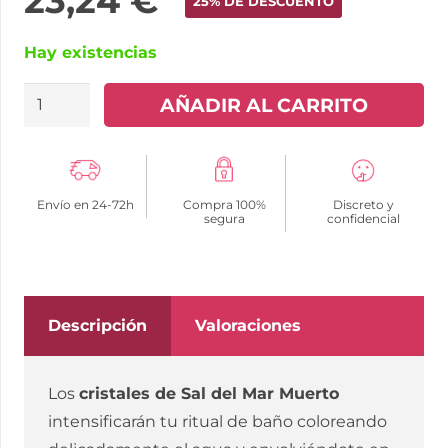
23,24
€
25% DE DESCUENTO
Hay existencias
SHUNGA
AÑADIR AL CARRITO
-
SALES
DE
Envío en 24-72h
Compra 100%
Discreto y
BAÑO
segura
confidencial
FRUTAS
EXÓTICAS
cantidad
Descripción
Valoraciones
Los
cristales de Sal del Mar Muerto
intensificarán tu ritual de baño coloreando