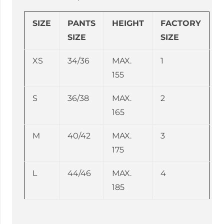
SIZE
PANTS
HEIGHT
FACTORY
SIZE
SIZE
XS
34/36
MAX.
1
155
S
36/38
MAX.
2
165
M
40/42
MAX.
3
175
L
44/46
MAX.
4
185