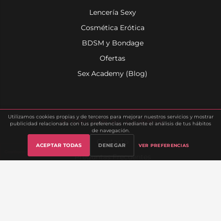
Lencería Sexy
Cosmética Erótica
BDSM y Bondage
Ofertas
Sex Academy (Blog)
Utilizamos cookies propias y de terceros para mejorar nuestros servicios y mostrar
ATENCIÓN AL CLIENTE
publicidad relacionada con tus preferencias mediante el análisis de tus hábitos
de navegación.
Contacto
ACEPTAR TODAS
DENEGAR
VER PREFERENCIAS
Gestionar cookies
Preguntas Frecuentes
Mi Cuenta
Seguimiento de Pedido
Envíos y Devoluciones
Lista de Deseos