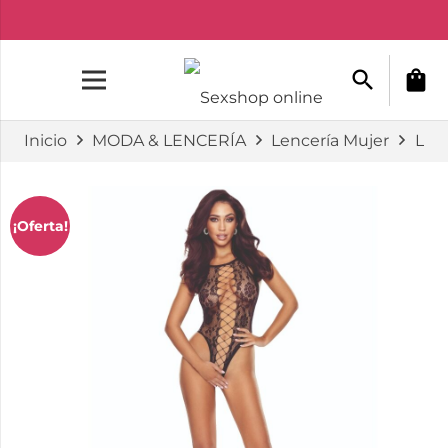
search
shopping_bag
Inicio
MODA & LENCERÍA
Lencería Mujer
Lenc
¡Oferta!