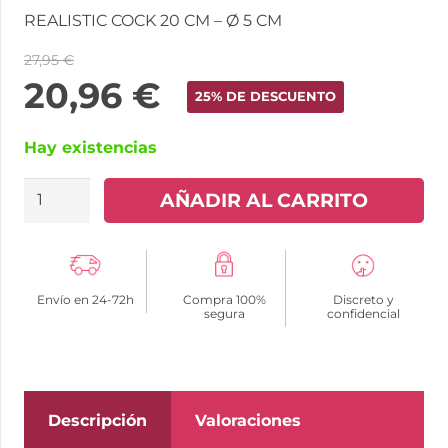
REALISTIC COCK 20 CM – Ø 5 CM
27,95
€
20,96
€
25% DE DESCUENTO
Hay existencias
MR
AÑADIR AL CARRITO
INTENSE
-
MEDIUM
Envío en 24-72h
Compra 100%
Discreto y
TERENCE
segura
confidencial
DILDO
20
CM
-Ø-
Descripción
Valoraciones
5