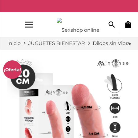
search
shopping_bag
Inicio
JUGUETES BIENESTAR
Dildos sin Vibraci
¡Oferta!