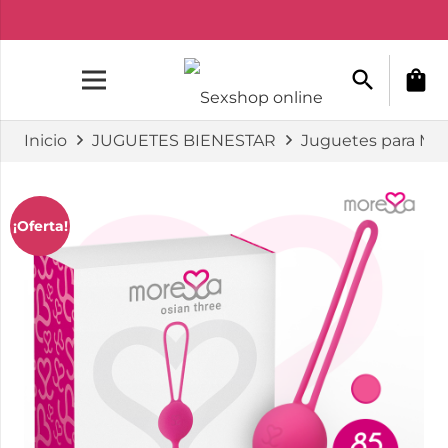
search
shopping_bag
Inicio
JUGUETES BIENESTAR
Juguetes para Mu
¡Oferta!