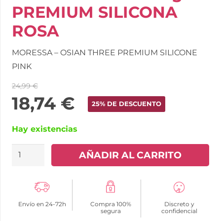
PREMIUM SILICONA
ROSA
MORESSA – OSIAN THREE PREMIUM SILICONE
PINK
24,99
€
18,74
€
25% DE DESCUENTO
Hay existencias
MORESSA
AÑADIR AL CARRITO
-
OSIAN
THREE
Envío en 24-72h
Compra 100%
Discreto y
ENTRENAMIENTO
segura
confidencial
SUELO