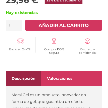
29,96
€
25% DE DESCUENTO
Hay existencias
MARAL
AÑADIR AL CARRITO
GEL
-
AUMENTO
Envío en 24-72h
Compra 100%
Discreto y
DE
segura
confidencial
PENE
50
ML
cantidad
Descripción
Valoraciones
Maral Gel es un producto innovador en
forma de gel, que garantiza un efecto