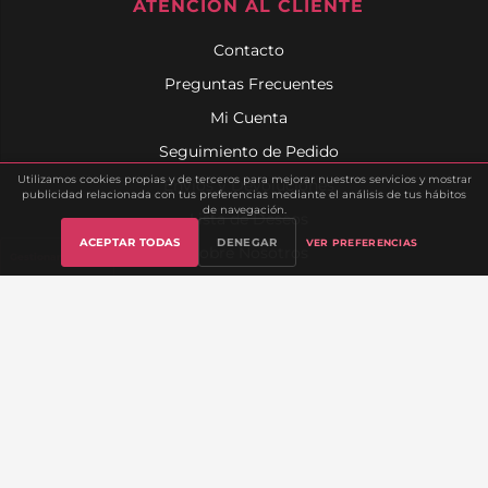
ATENCIÓN AL CLIENTE
Contacto
Preguntas Frecuentes
Mi Cuenta
Seguimiento de Pedido
Utilizamos cookies propias y de terceros para mejorar nuestros servicios y mostrar
Envíos y Devoluciones
publicidad relacionada con tus preferencias mediante el análisis de tus hábitos
de navegación.
Lista de Deseos
ACEPTAR TODAS
DENEGAR
VER PREFERENCIAS
Sobre Nosotros
Gestionar cookies
INFORMACIÓN LEGAL
Aviso Legal
Política de Privacidad
Política de Cookies