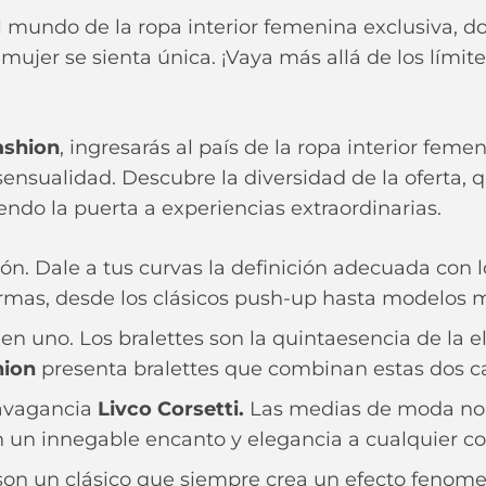
al mundo de la ropa interior femenina exclusiva, d
jer se sienta única. ¡Vaya más allá de los límites
ashion
, ingresarás al país de la ropa interior fem
sensualidad. Descubre la diversidad de la oferta, q
endo la puerta a experiencias extraordinarias.
ón. Dale a tus curvas la definición adecuada con 
rmas, desde los clásicos push-up hasta modelos 
n uno. Los bralettes son la quintaesencia de la 
hion
presenta bralettes que combinan estas dos car
avagancia
Livco Corsetti.
Las medias de moda no s
un innegable encanto y elegancia a cualquier con
son un clásico que siempre crea un efecto fenome