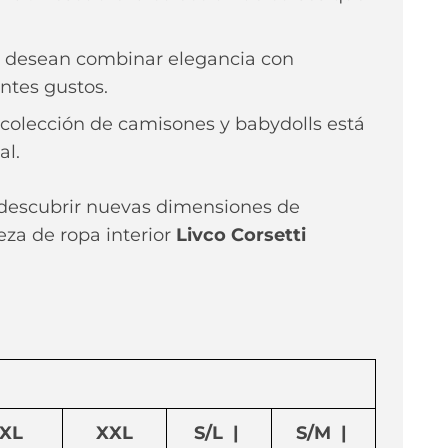
s desean combinar elegancia con
entes gustos.
colección de camisones y babydolls está
al.
y descubrir nuevas dimensiones de
za de ropa interior
Livco Corsetti
XL
XXL
S/L |
S/M |