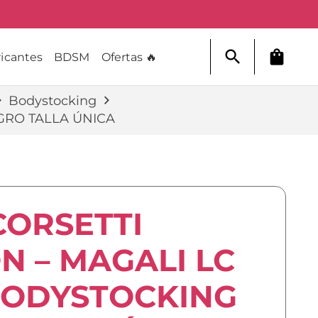
search
shopping_bag
icantes
BDSM
Ofertas 🔥
Bodystocking
GRO TALLA ÚNICA
CORSETTI
N – MAGALI LC
BODYSTOCKING