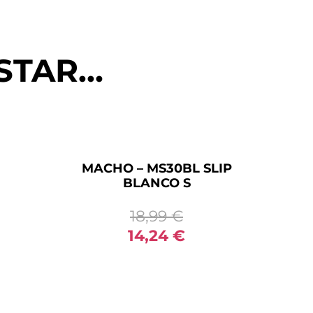
STAR…
MACHO – MS30BL SLIP
BLANCO S
18,99
€
14,24
€