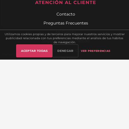
ATENCIÓN AL CLIENTE
Contacto
Preguntas Frecuentes
Mi Cuenta
Utilizamos cookies propias y de terceros para mejorar nuestros servicios y mostrar
publicidad relacionada con tus preferencias mediante el análisis de tus hábitos
Seguimiento de Pedido
de navegación.
Envíos y Devoluciones
ACEPTAR TODAS
DENEGAR
VER PREFERENCIAS
Gestionar cookies
Lista de Deseos
Sobre Nosotros
INFORMACIÓN LEGAL
Aviso Legal
Política de Privacidad
Política de Cookies