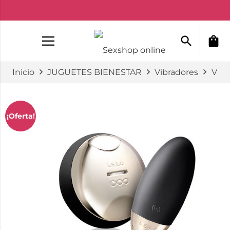
search
shopping_bag
Inicio
JUGUETES BIENESTAR
Vibradores
Vibr
¡Oferta!