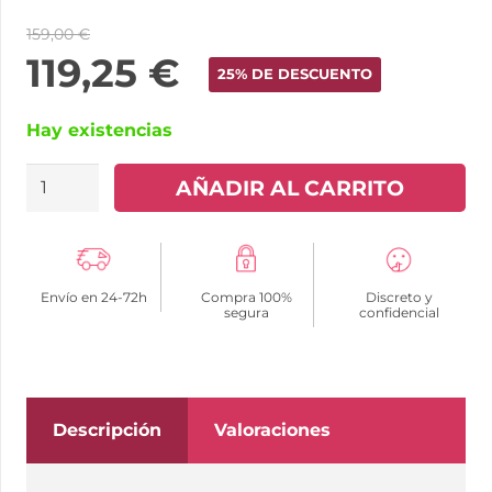
159,00
€
119,25
€
25% DE DESCUENTO
Hay existencias
LELO
AÑADIR AL CARRITO
-
LYLA
2
Envío en 24-72h
Compra 100%
Discreto y
INSIGNIA
segura
confidencial
DESIGN
EDITION
HUEVO-
MASAJEADOR
Descripción
Valoraciones
NEGRO
cantidad