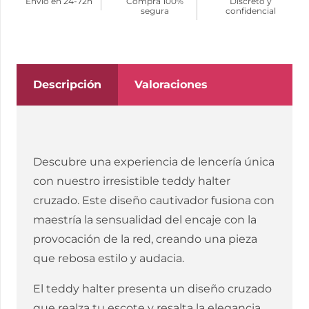
Envío en 24-72h
Compra 100%
Discreto y
HALTER
segura
confidencial
CON
ENCAJE
NEGRO
cantidad
Descripción
Valoraciones
Descubre una experiencia de lencería única
con nuestro irresistible teddy halter
cruzado. Este diseño cautivador fusiona con
maestría la sensualidad del encaje con la
provocación de la red, creando una pieza
que rebosa estilo y audacia.
El teddy halter presenta un diseño cruzado
que realza tu escote y resalta la elegancia