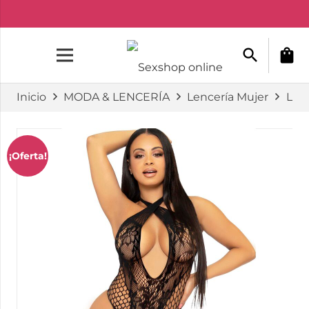
search
shopping_bag
Inicio
MODA & LENCERÍA
Lencería Mujer
Len
¡Oferta!