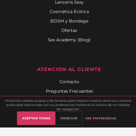
Lencería Sexy
Cosmética Erótica
BDSM y Bondage
Ofertas
Sex Academy (Blog)
ATENCIÓN AL CLIENTE
Contacto
Preguntas Frecuentes
Mi Cuenta
Utilizamos cookies propias y de terceros para mejorar nuestros servicios y mostrar
publicidad relacionada con tus preferencias mediante el análisis de tus hábitos
Seguimiento de Pedido
de navegación.
ACEPTAR TODAS
DENEGAR
Envíos y Devoluciones
VER PREFERENCIAS
Gestionar cookies
Lista de Deseos