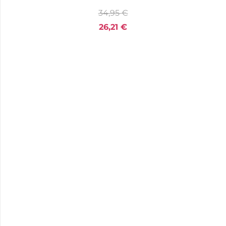
34,95
€
26,21
€