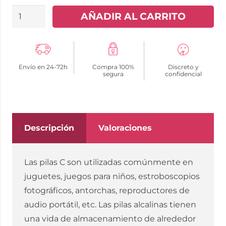
KODAK
AÑADIR AL CARRITO
-
MAX
PILA
Envío en 24-72h
Compra 100%
Discreto y
ALCALINA
segura
confidencial
C
LR14
BLISTER*2
cantidad
Descripción
Valoraciones
Las pilas C son utilizadas comúnmente en
juguetes, juegos para niños, estroboscopios
fotográficos, antorchas, reproductores de
audio portátil, etc. Las pilas alcalinas tienen
una vida de almacenamiento de alrededor