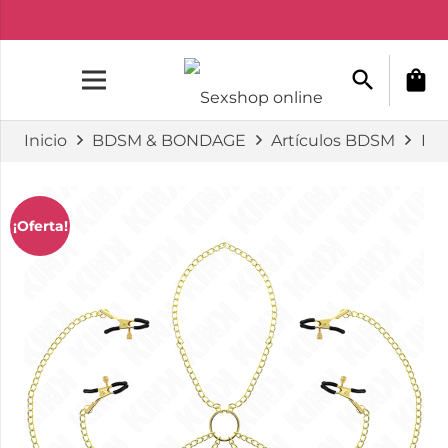
search
shopping_bag
Inicio
BDSM & BONDAGE
Artículos BDSM
Pi
¡Oferta!