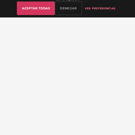
BDSM y Bondage
ACEPTAR TODAS
DENEGAR
VER PREFERENCIAS
Ofertas
Gestionar cookies
Sex Academy (Blog)
ATENCIÓN AL CLIENTE
Contacto
Preguntas Frecuentes
Mi Cuenta
Seguimiento de Pedido
Envíos y Devoluciones
Lista de Deseos
Sobre Nosotros