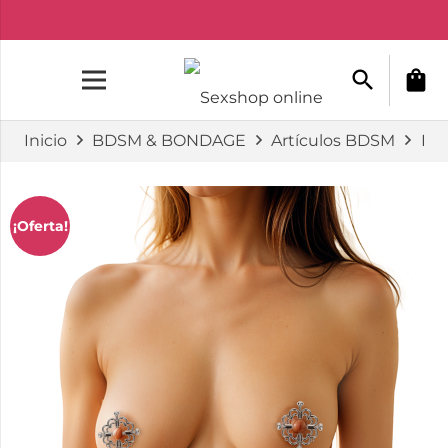
search
shopping_bag
Inicio
BDSM & BONDAGE
Artículos BDSM
Pi
¡Oferta!