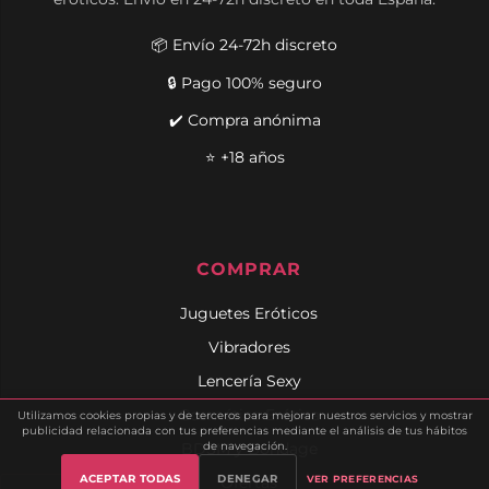
📦 Envío 24-72h discreto
🔒 Pago 100% seguro
✔️ Compra anónima
⭐ +18 años
COMPRAR
Juguetes Eróticos
Vibradores
Lencería Sexy
Cosmética Erótica
Utilizamos cookies propias y de terceros para mejorar nuestros servicios y mostrar
publicidad relacionada con tus preferencias mediante el análisis de tus hábitos
BDSM y Bondage
de navegación.
ACEPTAR TODAS
DENEGAR
Ofertas
VER PREFERENCIAS