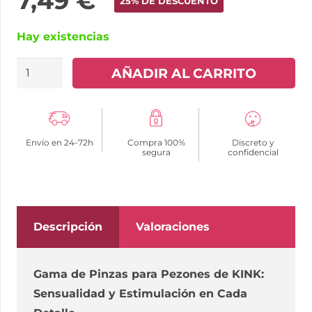
7,49
€
25% DE DESCUENTO
Hay existencias
KINK
AÑADIR AL CARRITO
-
PINZAS
PARA
Envío en 24-72h
Compra 100%
Discreto y
PEZONES
segura
confidencial
FLOR
METÁLICA
cantidad
Descripción
Valoraciones
Gama de Pinzas para Pezones de KINK:
Sensualidad y Estimulación en Cada