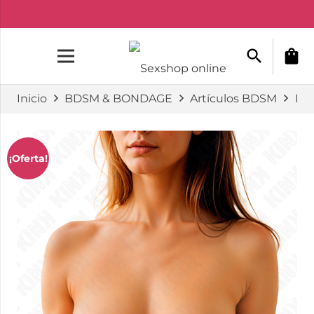
search
shopping_bag
Inicio
BDSM & BONDAGE
Artículos BDSM
Pi
¡Oferta!