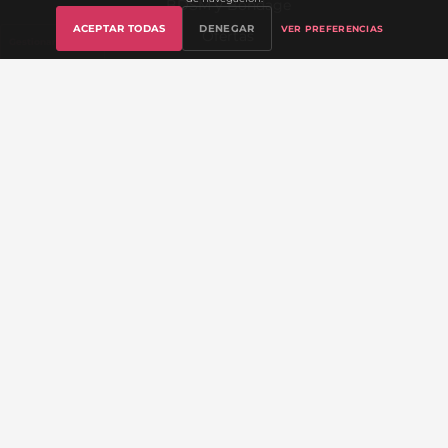
BDSM y Bondage
ACEPTAR TODAS
DENEGAR
VER PREFERENCIAS
Ofertas
Gestionar cookies
Sex Academy (Blog)
ATENCIÓN AL CLIENTE
Contacto
Preguntas Frecuentes
Mi Cuenta
Seguimiento de Pedido
Envíos y Devoluciones
Lista de Deseos
Sobre Nosotros