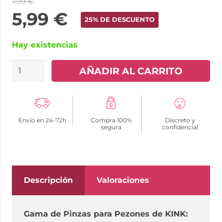
7,99
€
5,99
€
25% DE DESCUENTO
Hay existencias
KINK
AÑADIR AL CARRITO
-
PINZAS
PARA
Envío en 24-72h
Compra 100%
Discreto y
PEZONES
segura
confidencial
COMPRESORA
TORNILLO
DE
BANCO
Descripción
Valoraciones
cantidad
Gama de Pinzas para Pezones de KINK: