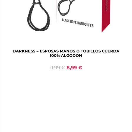
KINK – MUÑEQUERAS PARA PRINCIPIANTES NEGRO-
ROJO 30 X 7 CM
8,99
€
6,74
€