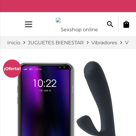
search
shopping_bag
Inicio
JUGUETES BIENESTAR
Vibradores
Vibr
¡Oferta!