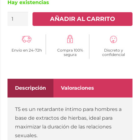
Hay existencias
INTIMATELINE
AÑADIR AL CARRITO
-
T5
SPRAY
Envío en 24-72h
Compra 100%
Discreto y
RETARDANTE
segura
confidencial
PARA
HOMBRES
5
ML
Descripción
Valoraciones
cantidad
T5 es un retardante íntimo para hombres a
base de extractos de hierbas, ideal para
maximizar la duración de las relaciones
sexuales.