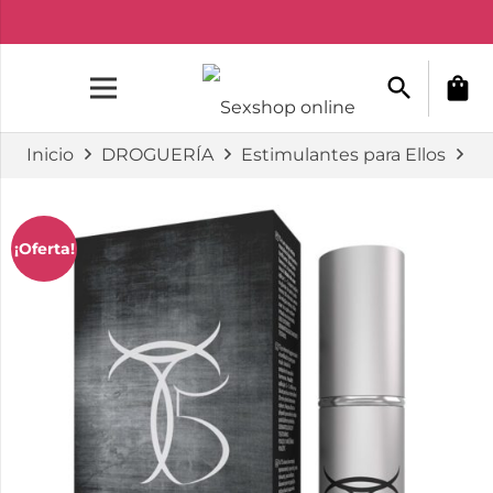
search
shopping_bag
Inicio
DROGUERÍA
Estimulantes para Ellos
R
¡Oferta!