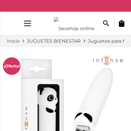
search
shopping_bag
Inicio
JUGUETES BIENESTAR
Juguetes para Mu
¡Oferta!