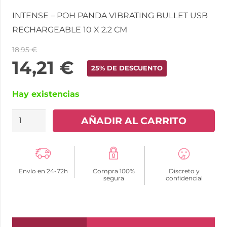
INTENSE – POH PANDA VIBRATING BULLET USB
RECHARGEABLE 10 X 2.2 CM
18,95
€
14,21
€
25% DE DESCUENTO
Hay existencias
INTENSE
AÑADIR AL CARRITO
-
POH
BALA
Envío en 24-72h
Compra 100%
Discreto y
VIBRADORA
segura
confidencial
PANDA
RECARGABLE
USB