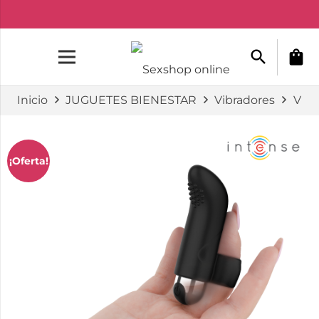
search
shopping_bag
Inicio
JUGUETES BIENESTAR
Vibradores
Vibr
¡Oferta!