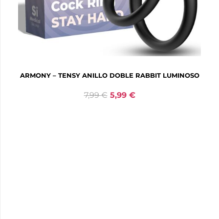
ROCKS-OFF – BIG-BOY 7V ESTIMULADOR DEL PUNTO
G MASCULINO NEGRO
34,99
€
26,24
€