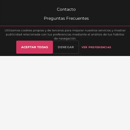
Contacto
Preguntas Frecuentes
Mi Cuenta
Utilizamos cookies propias y de terceros para mejorar nuestros servicios y mostrar
publicidad relacionada con tus preferencias mediante el análisis de tus hábitos
Seguimiento de Pedido
de navegación.
Envíos y Devoluciones
ACEPTAR TODAS
DENEGAR
VER PREFERENCIAS
Gestionar cookies
Lista de Deseos
Sobre Nosotros
INFORMACIÓN LEGAL
Aviso Legal
Política de Privacidad
Política de Cookies