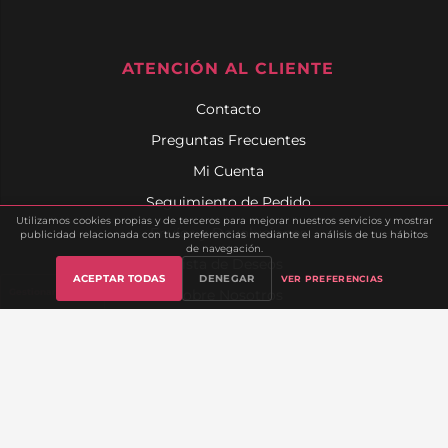
ATENCIÓN AL CLIENTE
Contacto
Preguntas Frecuentes
Mi Cuenta
Seguimiento de Pedido
Utilizamos cookies propias y de terceros para mejorar nuestros servicios y mostrar
Envíos y Devoluciones
publicidad relacionada con tus preferencias mediante el análisis de tus hábitos
de navegación.
Lista de Deseos
ACEPTAR TODAS
DENEGAR
VER PREFERENCIAS
Gestionar cookies
Sobre Nosotros
INFORMACIÓN LEGAL
Aviso Legal