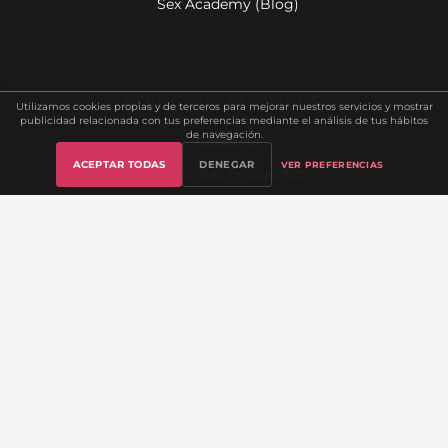
Sex Academy (Blog)
ATENCIÓN AL CLIENTE
Utilizamos cookies propias y de terceros para mejorar nuestros servicios y mostrar
publicidad relacionada con tus preferencias mediante el análisis de tus hábitos
de navegación.
Contacto
ACEPTAR TODAS
DENEGAR
VER PREFERENCIAS
Preguntas Frecuentes
Gestionar cookies
Mi Cuenta
Seguimiento de Pedido
Envíos y Devoluciones
Lista de Deseos
Sobre Nosotros
INFORMACIÓN LEGAL