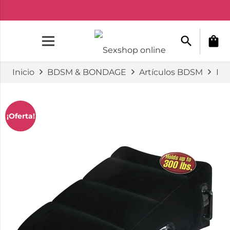
search
shopping_bag
Inicio
BDSM & BONDAGE
Artículos BDSM
FE
¡Oferta!