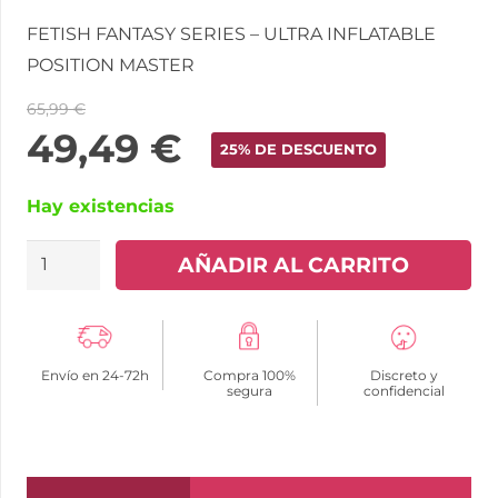
FETISH FANTASY SERIES – ULTRA INFLATABLE
POSITION MASTER
65,99
€
49,49
€
25% DE DESCUENTO
Hay existencias
FETISH
AÑADIR AL CARRITO
FANTASY
SERIES
-
Envío en 24-72h
Compra 100%
Discreto y
ALMOHADA
segura
confidencial
HINCHABLE
POSICION
MASTER