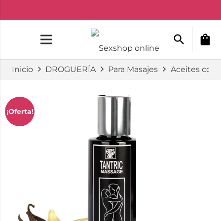
search
shopping_bag
Inicio
DROGUERÍA
Para Masajes
Aceites con 
¡Oferta!