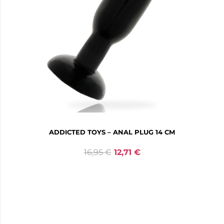
ADDICTED TOYS – ANAL PLUG 14 CM
16,95
€
12,71
€