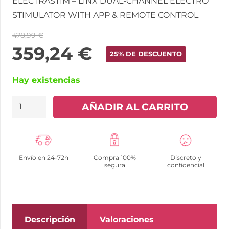
ELECTRASTIM – LINX DUAL-CHANNEL ELECTRO
STIMULATOR WITH APP & REMOTE CONTROL
478,99
€
359,24
€
25% DE DESCUENTO
Hay existencias
ELECTRASTIM
AÑADIR AL CARRITO
-
LINX
ESTIMULADOR
Envío en 24-72h
Compra 100%
Discreto y
ELECTRO
segura
confidencial
DUAL
CON
APP
Y
Descripción
Valoraciones