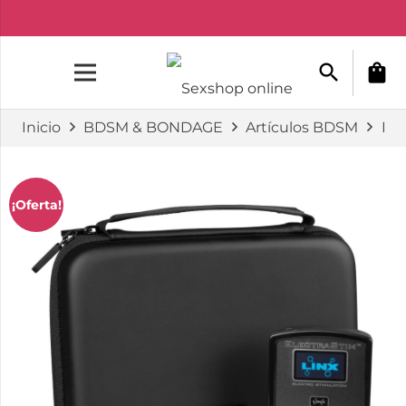
search
shopping_bag
Inicio
BDSM & BONDAGE
Artículos BDSM
Ele
¡Oferta!