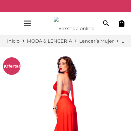
search
shopping_bag
Inicio
MODA & LENCERÍA
Lencería Mujer
Lenc
¡Oferta!