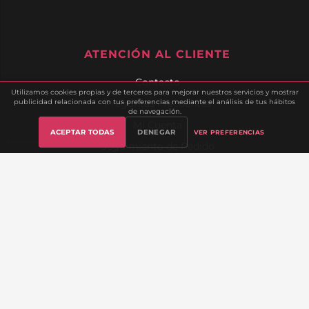
ATENCIÓN AL CLIENTE
Contacto
Utilizamos cookies propias y de terceros para mejorar nuestros servicios y mostrar
publicidad relacionada con tus preferencias mediante el análisis de tus hábitos
Preguntas Frecuentes
de navegación.
Mi Cuenta
ACEPTAR TODAS
DENEGAR
VER PREFERENCIAS
Gestionar cookies
Seguimiento de Pedido
Envíos y Devoluciones
Lista de Deseos
Sobre Nosotros
INFORMACIÓN LEGAL
Aviso Legal