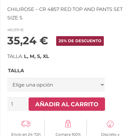
CHILIROSE – CR 4857 RED TOP AND PANTS SET
SIZE S
46,99
€
35,24
€
25% DE DESCUENTO
TALLA:
L, M, S, XL
TALLA
CHILIROSE
AÑADIR AL CARRITO
-
CR
4857
Envío en 24-72h
Compra 100%
Discreto y
SET