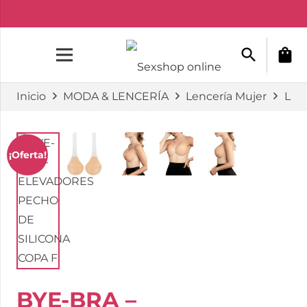
search
shopping_bag
Inicio
MODA & LENCERÍA
Lencería Mujer
Len
¡Oferta!
BYE-BRA –