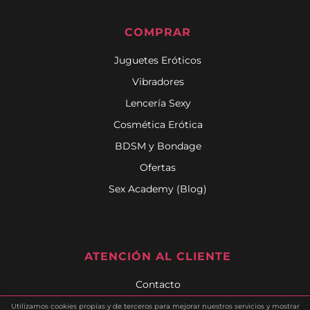
COMPRAR
Juguetes Eróticos
Vibradores
Lencería Sexy
Cosmética Erótica
BDSM y Bondage
Ofertas
Sex Academy (Blog)
ATENCIÓN AL CLIENTE
Contacto
Preguntas Frecuentes
Utilizamos cookies propias y de terceros para mejorar nuestros servicios y mostrar