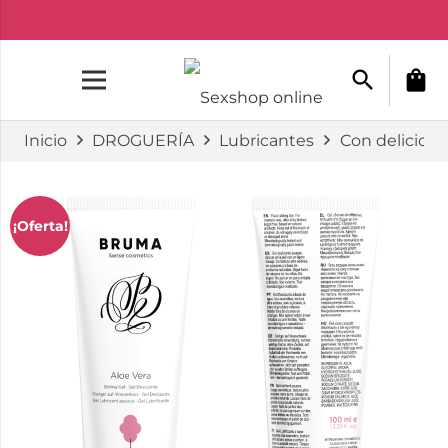
search
shopping_bag
Inicio
DROGUERÍA
Lubricantes
Con delicioso
¡Oferta!