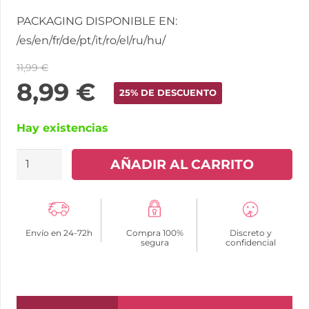
PACKAGING DISPONIBLE EN:
/es/en/fr/de/pt/it/ro/el/ru/hu/
11,99
€
8,99
€
25% DE DESCUENTO
Hay existencias
BRUMA
AÑADIR AL CARRITO
-
GEL
DESLIZANTE
Envío en 24-72h
Compra 100%
Discreto y
CON
segura
confidencial
ALOE
VERA
SABOR