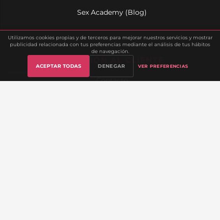
Sex Academy (Blog)
Utilizamos cookies propias y de terceros para mejorar nuestros servicios y mostrar
publicidad relacionada con tus preferencias mediante el análisis de tus hábitos
de navegación.
ATENCIÓN AL CLIENTE
ACEPTAR TODAS
DENEGAR
VER PREFERENCIAS
Gestionar cookies
Contacto
Preguntas Frecuentes
Mi Cuenta
Seguimiento de Pedido
Envíos y Devoluciones
Lista de Deseos
Sobre Nosotros
INFORMACIÓN LEGAL