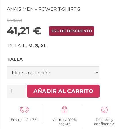
ANAIS MEN – POWER T-SHIRT S
54,95
€
41,21
€
25% DE DESCUENTO
TALLA:
L, M, S, XL
TALLA
ANAIS
AÑADIR AL CARRITO
MEN
-
POWER
Envío en 24-72h
Compra 100%
Discreto y
CAMISETA
segura
confidencial
S