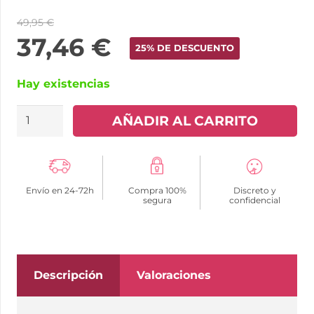
49,95
€
37,46
€
25% DE DESCUENTO
Hay existencias
ADDICTED
AÑADIR AL CARRITO
TOYS
-
ANILLO
Envío en 24-72h
Compra 100%
Discreto y
PROSTÁTICO
segura
confidencial
UP&DOWN
cantidad
Descripción
Valoraciones