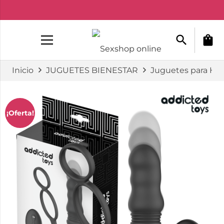
search
shopping_bag
Inicio
JUGUETES BIENESTAR
Juguetes para H
¡Oferta!