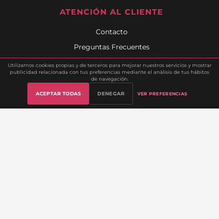
ATENCIÓN AL CLIENTE
Contacto
Preguntas Frecuentes
Mi Cuenta
Utilizamos cookies propias y de terceros para mejorar nuestros servicios y mostrar
publicidad relacionada con tus preferencias mediante el análisis de tus hábitos
Seguimiento de Pedido
de navegación.
Envíos y Devoluciones
ACEPTAR TODAS
DENEGAR
VER PREFERENCIAS
Gestionar cookies
Lista de Deseos
Sobre Nosotros
INFORMACIÓN LEGAL
Aviso Legal
Política de Privacidad