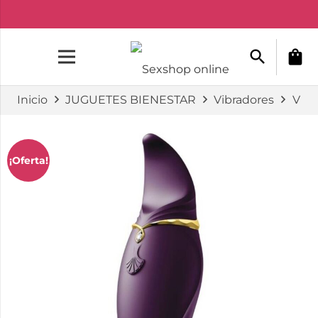
search
shopping_bag
Inicio
JUGUETES BIENESTAR
Vibradores
Vibr
¡Oferta!